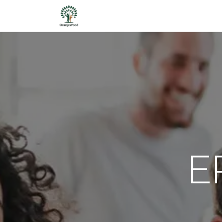
Wat is ERP ?
Diensten
Bran
E